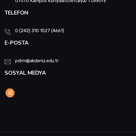
07070 Kampüs Konyaaltı/Antalya/TÜRKİYE
TELEFON
0 (242) 310 1527 (4661)
E-POSTA
pdrm@akdeniz.edu.tr
SOSYAL MEDYA